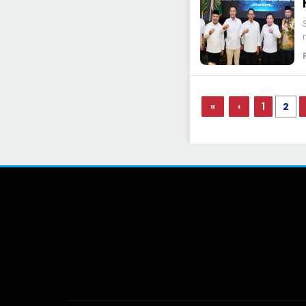
«
‹
1
2