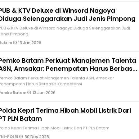
PUB & KTV Deluxe di Winsord Nagoya
Diduga Selenggarakan Judi Jenis Pimpong
PUB & KTV Deluxe di Winsord Nagoya Diduga Selenggarakan Judi
Jenis Pimpong
13 Jan 2026
Hukrim
Pemko Batam Perkuat Manajemen Talenta
ASN, Amsakar: Penempatan Harus Berbasis
Kompetensi
Pemko Batam Perkuat Manajemen Talenta ASN, Amsakar
Penempatan Harus Berbasis Kompetensi
13 Jan 2026
Pemko Batam
Polda Kepri Terima Hibah Mobil Listrik Dari
PT PLN Batam
Polda Kepri Terima Hibah Mobil Listrik Dari PT PLN Batam
30 Des 2025
TNI-POLRI