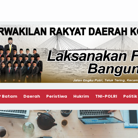
P Batam
Daerah
Peristiwa
Hukrim
TNI-POLRI
Politik