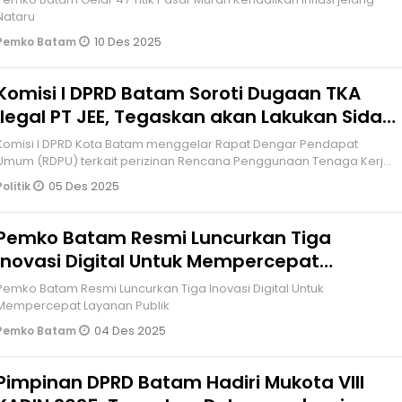
Nataru
10 Des 2025
Pemko Batam
Komisi I DPRD Batam Soroti Dugaan TKA
Ilegal PT JEE, Tegaskan akan Lakukan Sidak
Ulang
Komisi I DPRD Kota Batam menggelar Rapat Dengar Pendapat
Umum (RDPU) terkait perizinan Rencana Penggunaan Tenaga Kerja
Asing (RPTKA)
05 Des 2025
Politik
Pemko Batam Resmi Luncurkan Tiga
Inovasi Digital Untuk Mempercepat
Layanan Publik
Pemko Batam Resmi Luncurkan Tiga Inovasi Digital Untuk
Mempercepat Layanan Publik
04 Des 2025
Pemko Batam
Pimpinan DPRD Batam Hadiri Mukota VIII