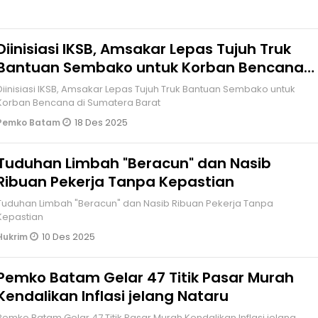
Diinisiasi IKSB, Amsakar Lepas Tujuh Truk
Bantuan Sembako untuk Korban Bencana
di Sumatera Barat
Diinisiasi IKSB, Amsakar Lepas Tujuh Truk Bantuan Sembako untuk
Korban Bencana di Sumatera Barat
18 Des 2025
Pemko Batam
Tuduhan Limbah "Beracun" dan Nasib
Ribuan Pekerja Tanpa Kepastian
Tuduhan Limbah "Beracun" dan Nasib Ribuan Pekerja Tanpa
Kepastian
10 Des 2025
Hukrim
Pemko Batam Gelar 47 Titik Pasar Murah
Kendalikan Inflasi jelang Nataru
Pemko Batam Gelar 47 Titik Pasar Murah Kendalikan Inflasi jelang