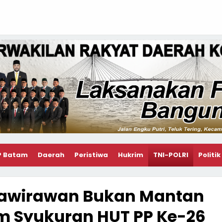
P Batam
Daerah
Peristiwa
Hukrim
TNI-POLRI
Politik
rnawirawan Bukan Mantan
m Syukuran HUT PP Ke-26