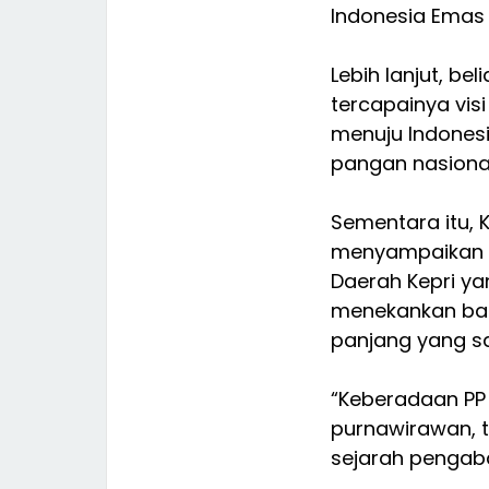
Indonesia Emas
Lebih lanjut, b
tercapainya vis
menuju Indones
pangan nasional
Sementara itu,
menyampaikan u
Daerah Kepri ya
menekankan bah
panjang yang sa
“Keberadaan PP
purnawirawan, t
sejarah pengabd