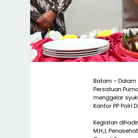
Batam – Dalam
Persatuan Purna
menggelar syuk
Kantor PP Polri 
Kegiatan dihadiri
M.H.,l, Penaseha