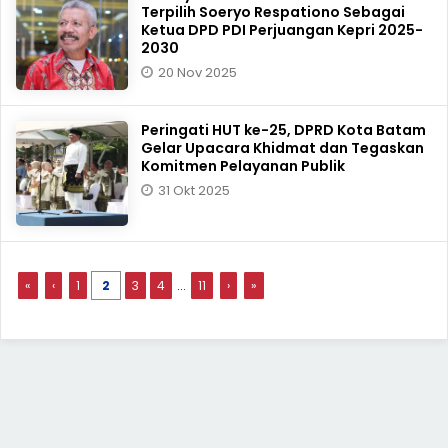
Terpilih Soeryo Respationo Sebagai
Ketua DPD PDI Perjuangan Kepri 2025-
2030
20 Nov 2025
Peringati HUT ke-25, DPRD Kota Batam
Gelar Upacara Khidmat dan Tegaskan
Komitmen Pelayanan Publik
31 Okt 2025
«
‹
1
2
3
4
...
11
›
»