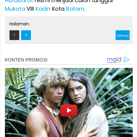
Hutabarat
resmi menjadi calon tunggal
Mukota
VIII
Kadin
Kota
Batam
.
Halaman:
1
2
Semua